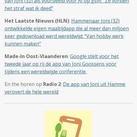
van Joni (32) als voorbeeld voor AI op gsm: “Ze vonden
het straf wat ik deed”
Het Laatste Nieuws (HLN)
:
Hammenaar Joni (32)
ontwikkelde eigen maaltijdapp die al meer dan miljoen
keer gedownload werd wereldwijd: “Van hobby werk
kunnen maken”
Made-In Oost-Vlaanderen
:
Google stelt voor het
tweede jaar op rij de app van Joni Goossens voor
tijdens een wereldwijde conferentie.
En the horen op
Radio 2
:
De app van Joni uit Hamme
verovert de hele wereld